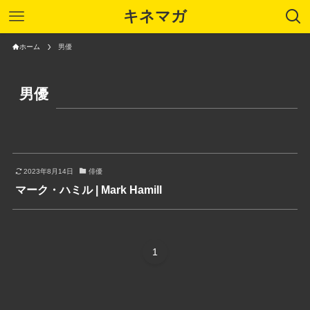
キネマガ
ホーム
男優
男優
2023年8月14日
俳優
マーク・ハミル | Mark Hamill
1